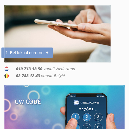
1. Bel lokaal nummer +
010 713 18 50
vanuit Nederland
02 788 12 43
vanuit België