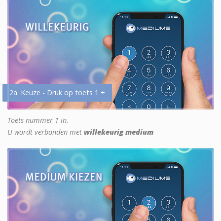
2a. Keuze - Druk op toets 1 +
Toets nummer 1 in.
U wordt verbonden met
willekeurig medium