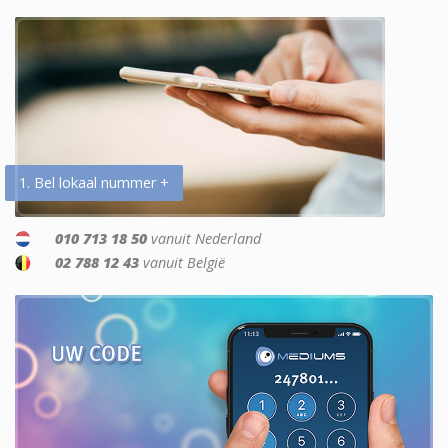
1. Bel lokaal nummer +
010 713 18 50
vanuit Nederland
02 788 12 43
vanuit België