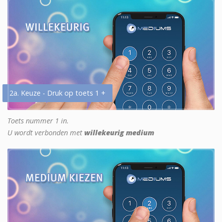
2a. Keuze - Druk op toets 1 +
Toets nummer 1 in.
U wordt verbonden met
willekeurig medium