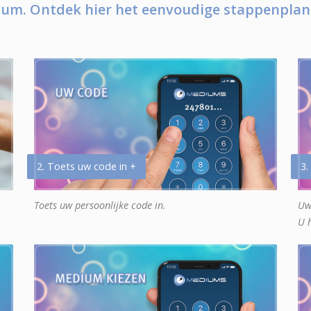
um. Ontdek hier het eenvoudige stappenplan
2. Toets uw code in +
3.
Toets uw persoonlijke code in.
Uw
U 