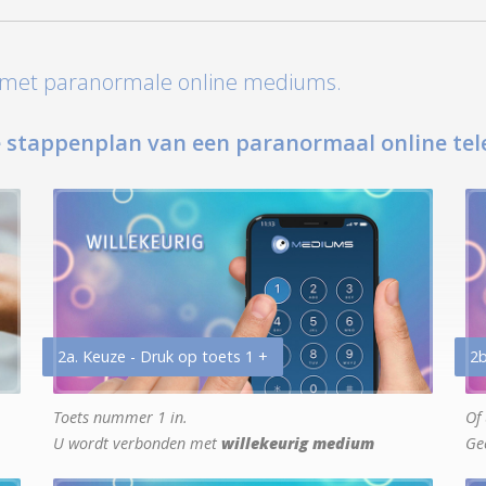
t met paranormale online mediums.
 stappenplan van een paranormaal online tel
2a. Keuze - Druk op toets 1 +
2b
Toets nummer 1 in.
Of 
U wordt verbonden met
willekeurig medium
Ge