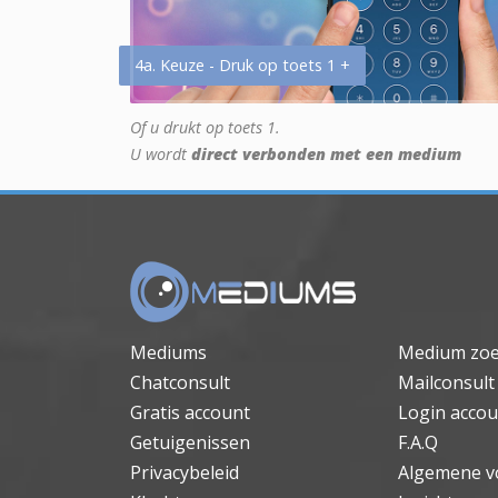
4a. Keuze - Druk op toets 1 +
Of u drukt op toets 1.
U wordt
direct verbonden met een medium
Mediums
Medium zo
Chatconsult
Mailconsult
Gratis account
Login accou
Getuigenissen
F.A.Q
Privacybeleid
Algemene v