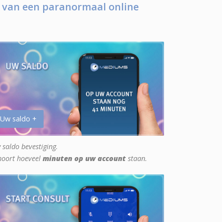
 van een paranormaal online
 Uw saldo +
 saldo bevestiging.
hoort hoeveel
minuten op uw account
staan.