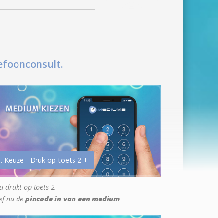
efoonconsult.
. Keuze - Druk op toets 2 +
u drukt op toets 2.
ef nu de
pincode in van een medium