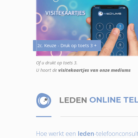
2c. Keuze - Druk op toets 3 +
Of u drukt op toets 3.
U hoort de
visitekaartjes van onze mediums
LEDEN
ONLINE TE
Hoe werkt een
leden
-telefoonconsult