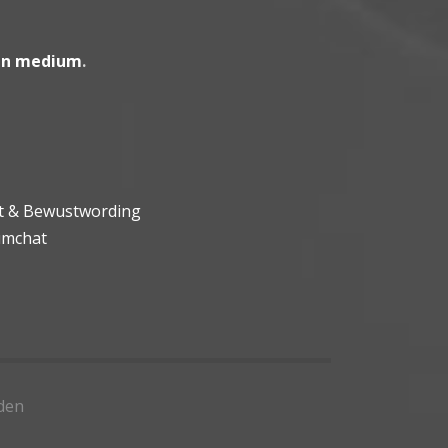
en medium
.
ht & Bewustwording
umchat
den