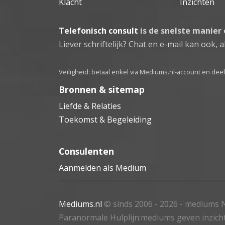
Klacht
Inzichten
Telefonisch consult
is de snelste manier
Liever schriftelijk? Chat en e-mail kan ook, al
Veiligheid: betaal enkel via Mediums.nl-account en de
Bronnen & sitemap
Liefde & Relaties
Toekomst & Begeleiding
Consulenten
Aanmelden als Medium
Mediums.nl
© sinds 2006 - 2026
- mediums N
Paranormale Hulplijn:mediums geven inzich