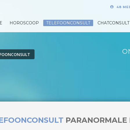
48 ME
E
HOROSCOOP
TELEFOONCONSULT
CHATCONSULT
O
EFOONCONSULT
LEFOONCONSULT
PARANORMALE 