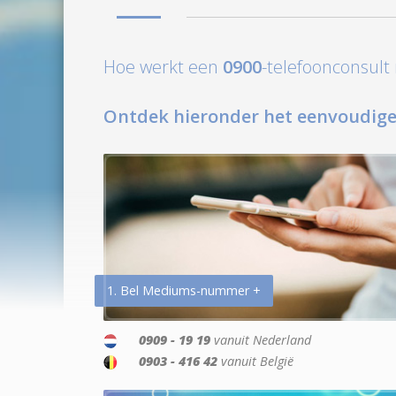
Hoe werkt een
0900
-telefoonconsul
Ontdek hieronder het eenvoudige
1. Bel Mediums-nummer +
0909 - 19 19
vanuit Nederland
0903 - 416 42
vanuit België