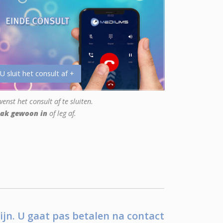
 U sluit het consult af +
enst het consult af te sluiten.
ak gewoon in
of leg af.
ijn. U gaat pas betalen na contact