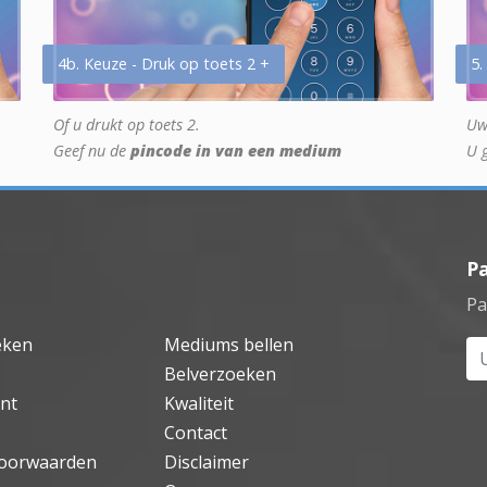
4b. Keuze - Druk op toets 2 +
5.
Of u drukt op toets 2.
Uw
Geef nu de
pincode in van een medium
U 
P
Pa
eken
Mediums bellen
Uw
Belverzoeken
nt
Kwaliteit
Contact
oorwaarden
Disclaimer