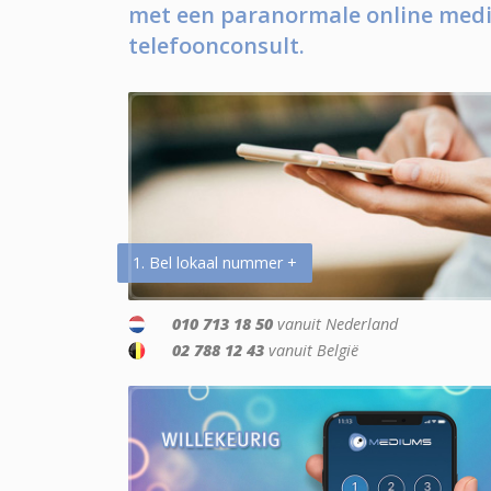
met een paranormale online medi
telefoonconsult.
1. Bel lokaal nummer +
010 713 18 50
vanuit Nederland
02 788 12 43
vanuit België