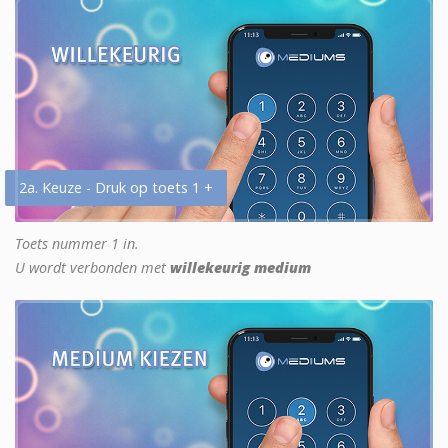
2a. Keuze - Druk op toets 1 +
Toets nummer 1 in.
U wordt verbonden met
willekeurig medium