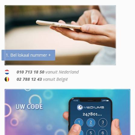
1. Bel lokaal nummer +
010 713 18 50
vanuit Nederland
02 788 12 43
vanuit België