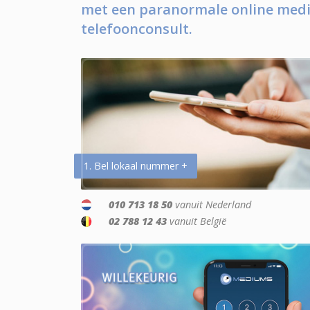
met een paranormale online medi
telefoonconsult.
1. Bel lokaal nummer +
010 713 18 50
vanuit Nederland
02 788 12 43
vanuit België