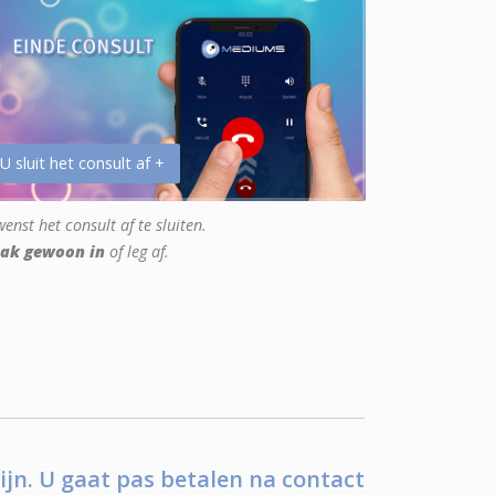
 U sluit het consult af +
enst het consult af te sluiten.
ak gewoon in
of leg af.
ijn. U gaat pas betalen na contact