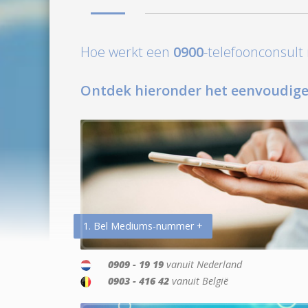
Hoe werkt een
0900
-telefoonconsul
Ontdek hieronder het eenvoudige
1. Bel Mediums-nummer +
0909 - 19 19
vanuit Nederland
0903 - 416 42
vanuit België