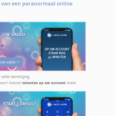
 van een paranormaal online
 Uw saldo +
 saldo bevestiging.
hoort hoeveel
minuten op uw account
staan.