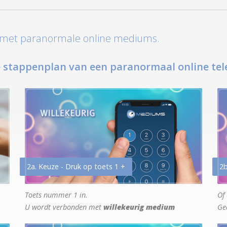
t met paranormale online mediums.
 stappenplan van een paranormaal online tel
2a. Keuze - Druk op toets 1 +
2b
Toets nummer 1 in.
Of 
U wordt verbonden met
willekeurig medium
Ge