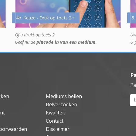
4b. Keuze - Druk op toets 2 +
5.
Of u drukt op toets 2.
Uw
Geef nu de
pincode in van een medium
U 
P
Pa
eken
Mediums bellen
Uw
Belverzoeken
nt
Kwaliteit
Contact
oorwaarden
Disclaimer