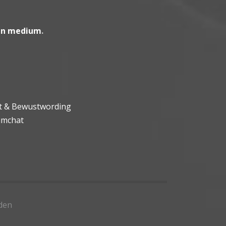
en medium
.
ht & Bewustwording
umchat
den