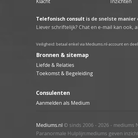
Klacht
Inzichten
Telefonisch consult
is de snelste manier
Liever schriftelijk? Chat en e-mail kan ook, al
Veiligheid: betaal enkel via Mediums.nl-account en de
Bronnen & sitemap
Liefde & Relaties
Toekomst & Begeleiding
Consulenten
Aanmelden als Medium
Mediums.nl
© sinds 2006 - 2026
- mediums N
Paranormale Hulplijn:mediums geven inzich