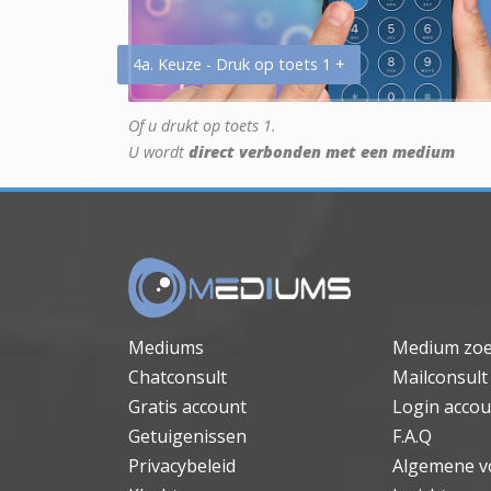
4a. Keuze - Druk op toets 1 +
Of u drukt op toets 1.
U wordt
direct verbonden met een medium
Mediums
Medium zo
Chatconsult
Mailconsult
Gratis account
Login accou
Getuigenissen
F.A.Q
Privacybeleid
Algemene v