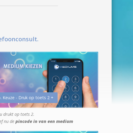
efoonconsult.
. Keuze - Druk op toets 2 +
u drukt op toets 2.
ef nu de
pincode in van een medium