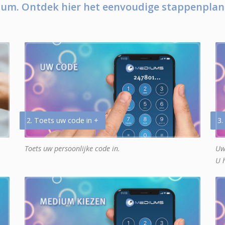
um. Ontdek hier het eenvoudige stappenplan
2. Toets uw code in +
3.
Toets uw persoonlijke code in.
Uw
U 