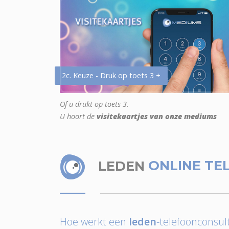
2c. Keuze - Druk op toets 3 +
Of u drukt op toets 3.
U hoort de
visitekaartjes van onze mediums
LEDEN
ONLINE TE
Hoe werkt een
leden
-telefoonconsult