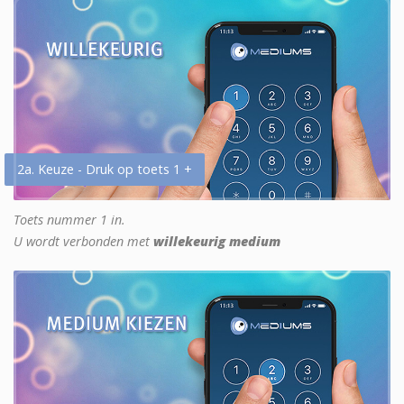
2a. Keuze - Druk op toets 1 +
Toets nummer 1 in.
U wordt verbonden met
willekeurig medium