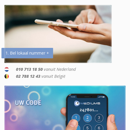
1. Bel lokaal nummer +
010 713 18 50
vanuit Nederland
02 788 12 43
vanuit België